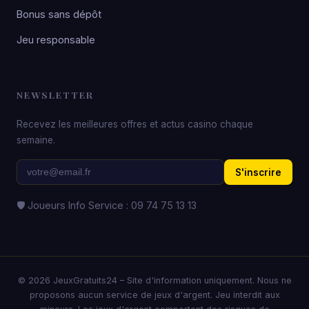
Bonus sans dépôt
Jeu responsable
NEWSLETTER
Recevez les meilleures offres et actus casino chaque
semaine.
S'inscrire
🛡️ Joueurs Info Service : 09 74 75 13 13
© 2026 JeuxGratuits24 – Site d'information uniquement. Nous ne
proposons aucun service de jeux d'argent. Jeu interdit aux