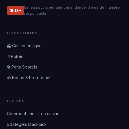
Le jeu peut créer une dépendance. Jouez de manière
🔞 18+
responsable.
CATÉGORIES
🎰 Casino en ligne
🃏 Poker
⚽ Paris Sportifs
🎁 Bonus & Promotions
GUIDES
Comment choisir un casino
Stratégies Blackjack