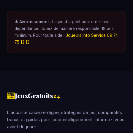
⚠️ Avertissement :
Le jeu d'argent peut créer une
dépendance. Jouez de manière responsable. 18 ans
minimum. Pour toute aide :
Joueurs Info Service 09 74
75 13 13
.
🎰
JeuxGratuits
24
L'actualité casino en ligne, stratégies de jeu, comparatifs
bonus et guides pour jouer intelligemment. Informez-vous
avant de jouer.