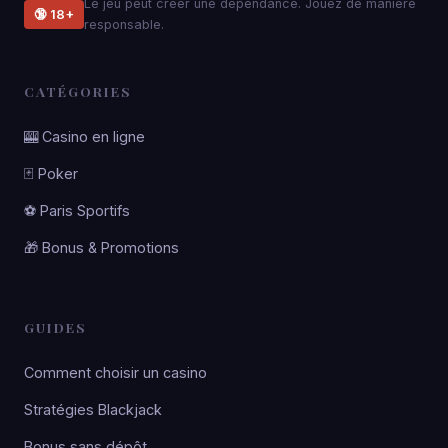
Le jeu peut créer une dépendance. Jouez de manière
🔞 18+
responsable.
CATÉGORIES
🎰 Casino en ligne
🃏 Poker
⚽ Paris Sportifs
🎁 Bonus & Promotions
GUIDES
Comment choisir un casino
Stratégies Blackjack
Bonus sans dépôt