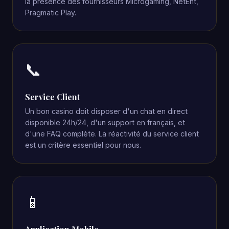
la présence des fournisseurs Microgaming, NetEnt,
Pragmatic Play.
📞
Service Client
Un bon casino doit disposer d'un chat en direct
disponible 24h/24, d'un support en français, et
d'une FAQ complète. La réactivité du service client
est un critère essentiel pour nous.
📱