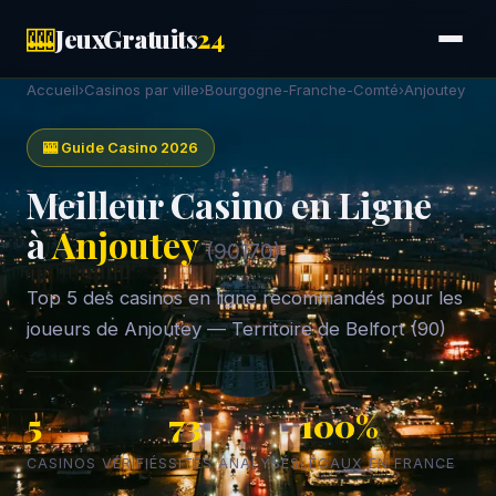
🎰
JeuxGratuits
24
Accueil
›
Casinos par ville
›
Bourgogne-Franche-Comté
›
Anjoutey
🎰 Guide Casino 2026
Meilleur Casino en Ligne
à
Anjoutey
(90170)
Top 5 des casinos en ligne recommandés pour les
joueurs de Anjoutey — Territoire de Belfort (90)
5
73
100%
CASINOS VÉRIFIÉS
SITES ANALYSÉS
LÉGAUX EN FRANCE