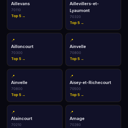
Aillevans
Aillevillers-et-
70110
Lyaumont
Top 5 →
70320
Top 5 →
📍
📍
Ailloncourt
Ainvelle
70300
70800
Top 5 →
Top 5 →
📍
📍
Ainvelle
Aisey-et-Richecourt
70800
70500
Top 5 →
Top 5 →
📍
📍
Alaincourt
Amage
70210
70280