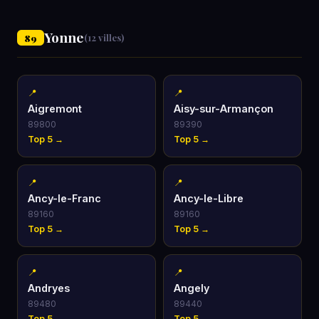
Yonne
89
(12 villes)
📍
📍
Aigremont
Aisy-sur-Armançon
89800
89390
Top 5 →
Top 5 →
📍
📍
Ancy-le-Franc
Ancy-le-Libre
89160
89160
Top 5 →
Top 5 →
📍
📍
Andryes
Angely
89480
89440
Top 5 →
Top 5 →