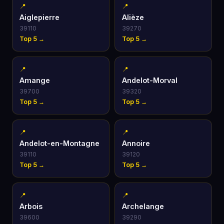
📍
📍
Aiglepierre
Alièze
39110
39270
Top 5 →
Top 5 →
📍
📍
Amange
Andelot-Morval
39700
39320
Top 5 →
Top 5 →
📍
📍
Andelot-en-Montagne
Annoire
39110
39120
Top 5 →
Top 5 →
📍
📍
Arbois
Archelange
39600
39290