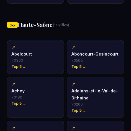
Haute-Saône
70
(12 villes)
📍
📍
Abelcourt
Aboncourt-Gesincourt
70300
70500
Top 5 →
Top 5 →
📍
📍
Achey
Adelans-et-le-Val-de-
70180
Bithaine
Top 5 →
70200
Top 5 →
📍
📍