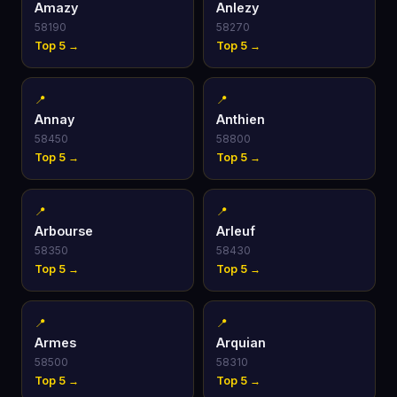
Amazy
Anlezy
58190
58270
Top 5 →
Top 5 →
📍
📍
Annay
Anthien
58450
58800
Top 5 →
Top 5 →
📍
📍
Arbourse
Arleuf
58350
58430
Top 5 →
Top 5 →
📍
📍
Armes
Arquian
58500
58310
Top 5 →
Top 5 →