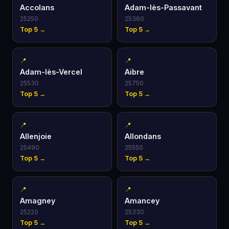
Accolans
Adam-lès-Passavant
25250
25360
Top 5 →
Top 5 →
📍
📍
Adam-lès-Vercel
Aibre
25530
25750
Top 5 →
Top 5 →
📍
📍
Allenjoie
Allondans
25490
25550
Top 5 →
Top 5 →
📍
📍
Amagney
Amancey
25220
25330
Top 5 →
Top 5 →