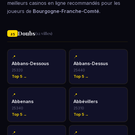
meilleurs casinos en ligne recommandés pour les
joueurs de
Bourgogne-Franche-Comté
.
Doubs
25
(12 villes)
📍
📍
Abbans-Dessous
Abbans-Dessus
25320
25440
Top 5 →
Top 5 →
📍
📍
Abbenans
Abbévillers
25340
25310
Top 5 →
Top 5 →
📍
📍