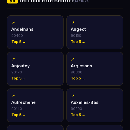
Territoire de Belfort
90
(12 villes)
📍
📍
Andelnans
Angeot
90400
90150
Top 5 →
Top 5 →
📍
📍
Anjoutey
Argiésans
90170
90800
Top 5 →
Top 5 →
📍
📍
Autrechêne
Auxelles-Bas
90140
90200
Top 5 →
Top 5 →