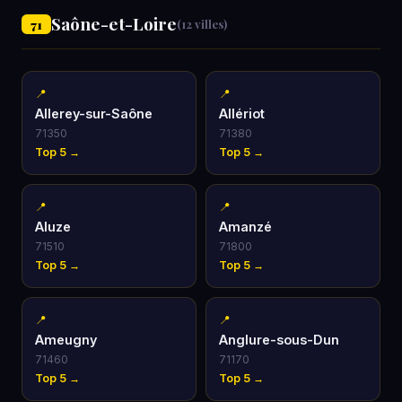
Saône-et-Loire
71
(12 villes)
📍
📍
Allerey-sur-Saône
Allériot
71350
71380
Top 5 →
Top 5 →
📍
📍
Aluze
Amanzé
71510
71800
Top 5 →
Top 5 →
📍
📍
Ameugny
Anglure-sous-Dun
71460
71170
Top 5 →
Top 5 →