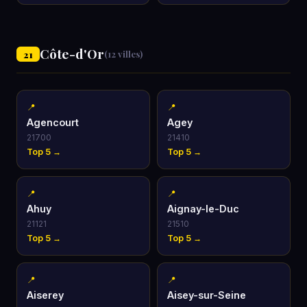
Côte-d'Or
21
(12 villes)
📍
📍
Agencourt
Agey
21700
21410
Top 5 →
Top 5 →
📍
📍
Ahuy
Aignay-le-Duc
21121
21510
Top 5 →
Top 5 →
📍
📍
Aiserey
Aisey-sur-Seine