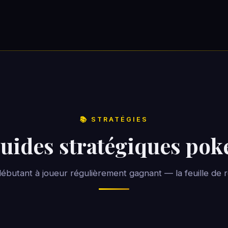
📚 STRATÉGIES
uides stratégiques pok
ébutant à joueur régulièrement gagnant — la feuille de 