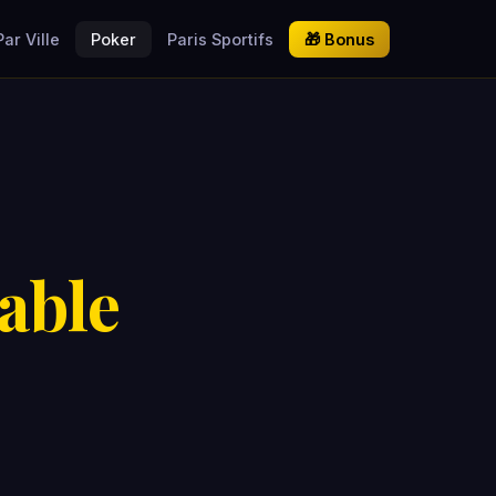
Par Ville
Poker
Paris Sportifs
🎁 Bonus
able