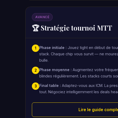
AVANCÉ
🏆 Stratégie tournoi MTT
Phase initiale :
Jouez tight en début de tou
1
stack. Chaque chip vous survit — ne moure
bulle.
Phase moyenne :
Augmentez votre fréquenc
2
blindes régulièrement. Les stacks courts son
Final table :
Adaptez-vous aux ICM. La pres
3
tout. Négociez intelligemment les deals he
Lire le guide compl