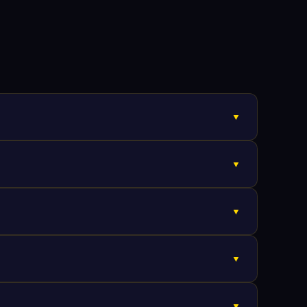
▼
▼
▼
▼
▼