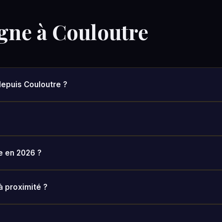
gne à Couloutre
depuis Couloutre ?
re en 2026 ?
à proximité ?