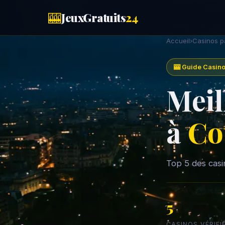
🎰
JeuxGratuits
24
Accueil
›
Casinos pa
🎰 Guide Casin
Meil
à
Co
Top 5 des casi
5
CASINOS VÉRIFI