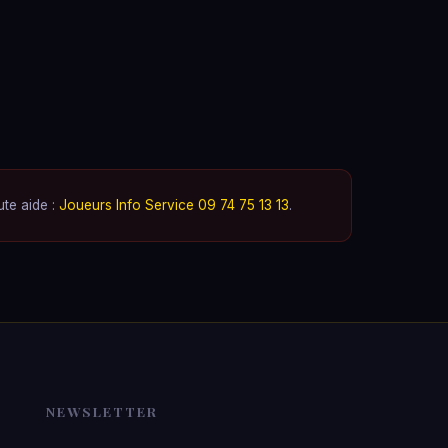
te aide :
Joueurs Info Service 09 74 75 13 13
.
NEWSLETTER