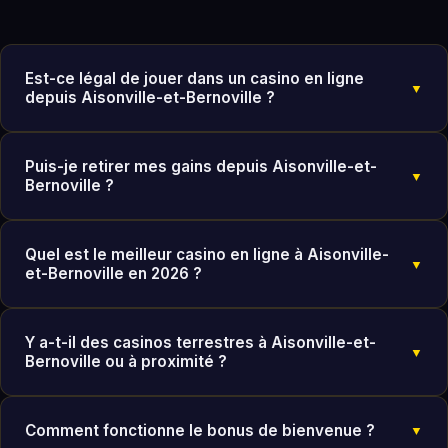
Est-ce légal de jouer dans un casino en ligne
▼
depuis Aisonville-et-Bernoville ?
Puis-je retirer mes gains depuis Aisonville-et-
▼
Bernoville ?
Quel est le meilleur casino en ligne à Aisonville-
▼
et-Bernoville en 2026 ?
Y a-t-il des casinos terrestres à Aisonville-et-
▼
Bernoville ou à proximité ?
Comment fonctionne le bonus de bienvenue ?
▼