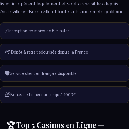
listés ici opèrent légalement et sont accessibles depuis
Aisonville-et-Bernoville et toute la France métropolitaine.
⚡
Inscription en moins de 5 minutes
💳
Dépôt & retrait sécurisés depuis la France
🛡️
Service client en français disponible
🎁
Bonus de bienvenue jusqu'à 1000€
🏆 Top 5 Casinos en Ligne —