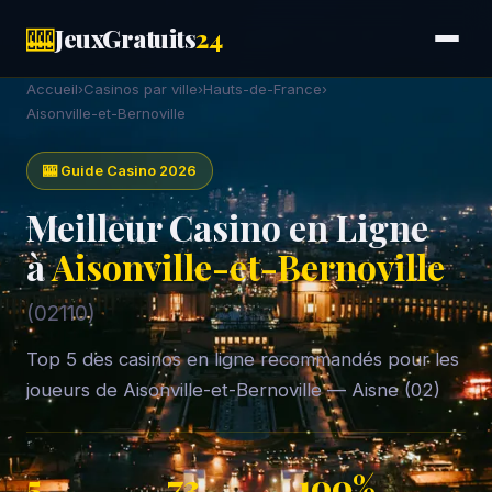
🎰
JeuxGratuits
24
Accueil
›
Casinos par ville
›
Hauts-de-France
›
Aisonville-et-Bernoville
🎰 Guide Casino 2026
Meilleur Casino en Ligne
à
Aisonville-et-Bernoville
(02110)
Top 5 des casinos en ligne recommandés pour les
joueurs de Aisonville-et-Bernoville — Aisne (02)
5
73
100%