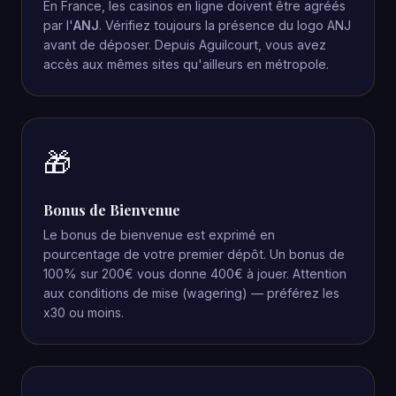
En France, les casinos en ligne doivent être agréés
par l'
ANJ
. Vérifiez toujours la présence du logo ANJ
avant de déposer. Depuis Aguilcourt, vous avez
accès aux mêmes sites qu'ailleurs en métropole.
🎁
Bonus de Bienvenue
Le bonus de bienvenue est exprimé en
pourcentage de votre premier dépôt. Un bonus de
100% sur 200€ vous donne 400€ à jouer. Attention
aux conditions de mise (wagering) — préférez les
x30 ou moins.