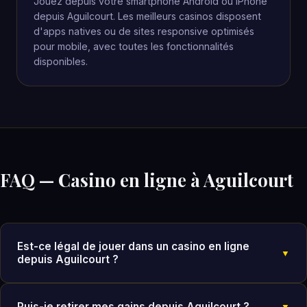
Jouez depuis votre smartphone Android ou iPhone
depuis Aguilcourt. Les meilleurs casinos disposent
d'apps natives ou de sites responsive optimisés
pour mobile, avec toutes les fonctionnalités
disponibles.
FAQ — Casino en ligne à Aguilcourt
Est-ce légal de jouer dans un casino en ligne
▼
depuis Aguilcourt ?
Puis-je retirer mes gains depuis Aguilcourt ?
▼