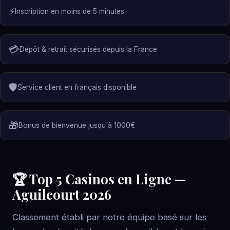
⚡
Inscription en moins de 5 minutes
💳
Dépôt & retrait sécurisés depuis la France
🛡️
Service client en français disponible
🎁
Bonus de bienvenue jusqu'à 1000€
🏆 Top 5 Casinos en Ligne —
Aguilcourt 2026
Classement établi par notre équipe basé sur les