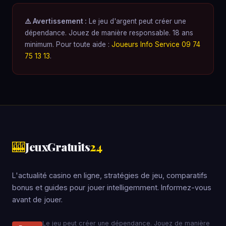
⚠️ Avertissement :
Le jeu d'argent peut créer une
dépendance. Jouez de manière responsable. 18 ans
minimum. Pour toute aide :
Joueurs Info Service 09 74
75 13 13
.
🎰
JeuxGratuits
24
L'actualité casino en ligne, stratégies de jeu, comparatifs
bonus et guides pour jouer intelligemment. Informez-vous
avant de jouer.
Le jeu peut créer une dépendance. Jouez de manière