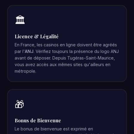
🏛️
Licence & Légalité
En France, les casinos en ligne doivent être agréés
par l'
ANJ
. Vérifiez toujours la présence du logo ANJ
avant de déposer. Depuis Tugéras-Saint-Maurice,
vous avez accès aux mêmes sites qu'ailleurs en
métropole.
🎁
Bonus de Bienvenue
Le bonus de bienvenue est exprimé en