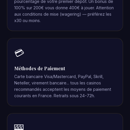
pourcentage de votre premier dépôt. Un bonus de
100% sur 200€ vous donne 400€ à jouer. Attention
aux conditions de mise (wagering) — préférez les
x30 ou moins.
💳
Méthodes de Paiement
Carte bancaire Visa/Mastercard, PayPal, Skrill,
Neteller, virement bancaire... tous les casinos
recommandés acceptent les moyens de paiement
courants en France. Retraits sous 24-72h.
🎰