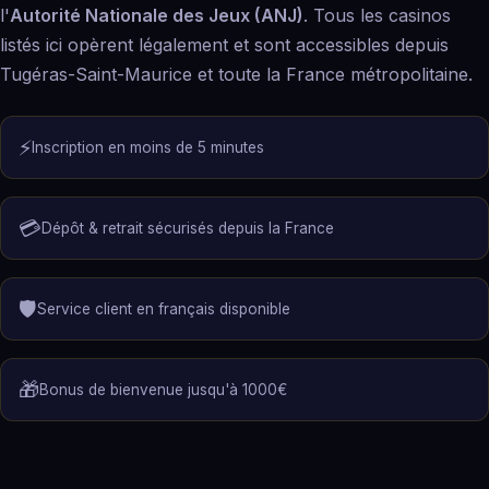
l'
Autorité Nationale des Jeux (ANJ)
. Tous les casinos
listés ici opèrent légalement et sont accessibles depuis
Tugéras-Saint-Maurice et toute la France métropolitaine.
⚡
Inscription en moins de 5 minutes
💳
Dépôt & retrait sécurisés depuis la France
🛡️
Service client en français disponible
🎁
Bonus de bienvenue jusqu'à 1000€