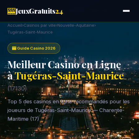
🎰
JeuxGratuits
24
Accueil
›
Casinos par ville
›
Nouvelle-Aquitaine
›
Tugéras-Saint-Maurice
🎰 Guide Casino 2026
Meilleur Casino en Ligne
à
Tugéras-Saint-Maurice
(17130)
Top 5 des casinos en ligne recommandés pour les
joueurs de Tugéras-Saint-Maurice — Charente-
Maritime (17)