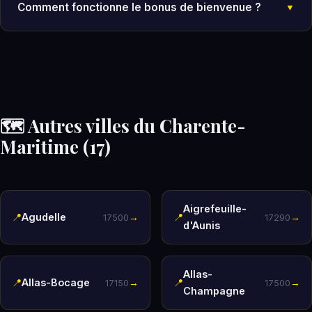
Comment fonctionne le bonus de bienvenue ?
▼
🗺️ Autres villes du Charente-
Maritime (17)
Aigrefeuille-
📍
Agudelle
→
📍
→
17500
17290
d'Aunis
Allas-
📍
Allas-Bocage
→
📍
→
17150
17500
Champagne