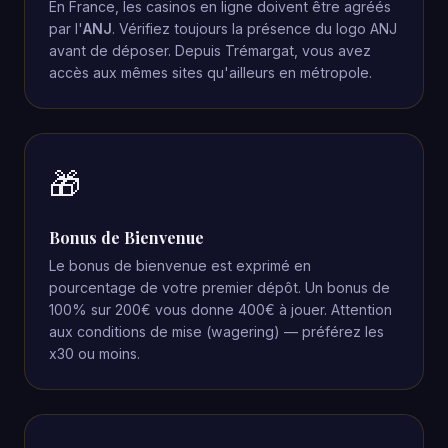
En France, les casinos en ligne doivent être agréés
par l'
ANJ
. Vérifiez toujours la présence du logo ANJ
avant de déposer. Depuis Trémargat, vous avez
accès aux mêmes sites qu'ailleurs en métropole.
🎁
Bonus de Bienvenue
Le bonus de bienvenue est exprimé en
pourcentage de votre premier dépôt. Un bonus de
100% sur 200€ vous donne 400€ à jouer. Attention
aux conditions de mise (wagering) — préférez les
x30 ou moins.