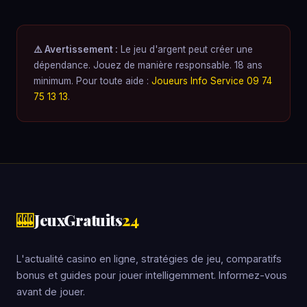
⚠️ Avertissement :
Le jeu d'argent peut créer une
dépendance. Jouez de manière responsable. 18 ans
minimum. Pour toute aide :
Joueurs Info Service 09 74
75 13 13
.
🎰
JeuxGratuits
24
L'actualité casino en ligne, stratégies de jeu, comparatifs
bonus et guides pour jouer intelligemment. Informez-vous
avant de jouer.