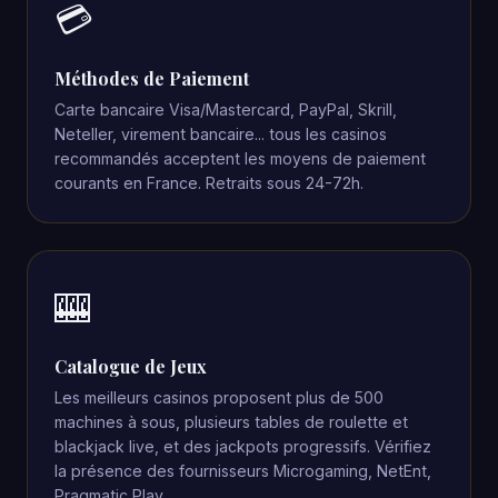
💳
Méthodes de Paiement
Carte bancaire Visa/Mastercard, PayPal, Skrill,
Neteller, virement bancaire... tous les casinos
recommandés acceptent les moyens de paiement
courants en France. Retraits sous 24-72h.
🎰
Catalogue de Jeux
Les meilleurs casinos proposent plus de 500
machines à sous, plusieurs tables de roulette et
blackjack live, et des jackpots progressifs. Vérifiez
la présence des fournisseurs Microgaming, NetEnt,
Pragmatic Play.