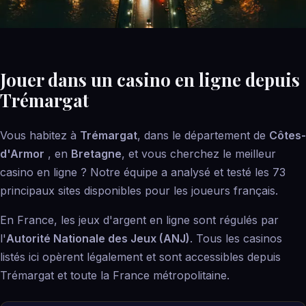
Jouer dans un casino en ligne depuis
Trémargat
Vous habitez à
Trémargat
, dans le département de
Côtes-
d'Armor
, en
Bretagne
, et vous cherchez le meilleur
casino en ligne ? Notre équipe a analysé et testé les 73
principaux sites disponibles pour les joueurs français.
En France, les jeux d'argent en ligne sont régulés par
l'
Autorité Nationale des Jeux (ANJ)
. Tous les casinos
listés ici opèrent légalement et sont accessibles depuis
Trémargat et toute la France métropolitaine.