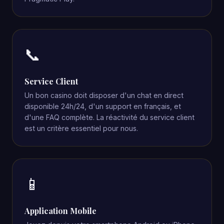
📞
Service Client
Un bon casino doit disposer d'un chat en direct
disponible 24h/24, d'un support en français, et
d'une FAQ complète. La réactivité du service client
est un critère essentiel pour nous.
📱
Application Mobile