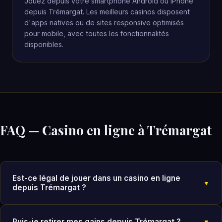
Jouez depuis votre smartphone Android ou iPhone
depuis Trémargat. Les meilleurs casinos disposent
d'apps natives ou de sites responsive optimisés
pour mobile, avec toutes les fonctionnalités
disponibles.
FAQ — Casino en ligne à Trémargat
Est-ce légal de jouer dans un casino en ligne
▼
depuis Trémargat ?
Puis-je retirer mes gains depuis Trémargat ?
▼