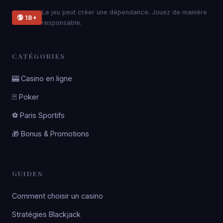
Le jeu peut créer une dépendance. Jouez de manière
🔞 18+
responsable.
CATÉGORIES
🎰 Casino en ligne
🃏 Poker
⚽ Paris Sportifs
🎁 Bonus & Promotions
GUIDES
Comment choisir un casino
Stratégies Blackjack