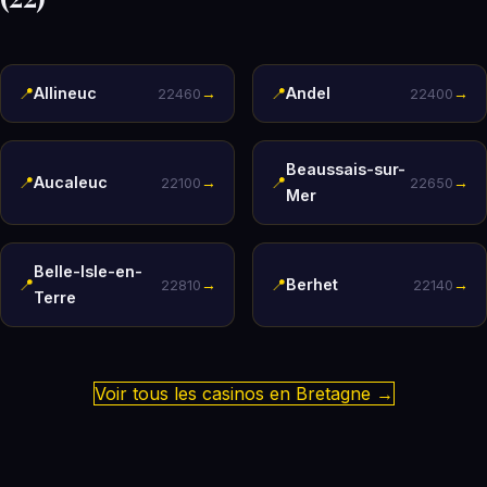
📍
Allineuc
→
📍
Andel
→
22460
22400
Beaussais-sur-
📍
Aucaleuc
→
📍
→
22100
22650
Mer
Belle-Isle-en-
📍
→
📍
Berhet
→
22810
22140
Terre
Voir tous les casinos en Bretagne →