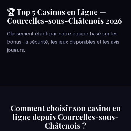
🏆 Top 5 Casinos en Ligne —
Courcelles-sous-Châtenois 2026
Classement établi par notre équipe basé sur les
bonus, la sécurité, les jeux disponibles et les avis
joueurs.
Comment choisir son casino en
ligne depuis Courcelles-sous-
Châtenois ?