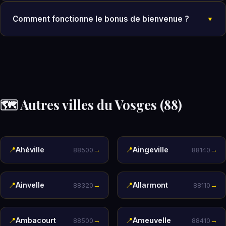
Comment fonctionne le bonus de bienvenue ?
▼
🗺️ Autres villes du Vosges (88)
📍
Ahéville
→
📍
Aingeville
→
88500
88140
📍
Ainvelle
→
📍
Allarmont
→
88320
88110
📍
Ambacourt
→
📍
Ameuvelle
→
88500
88410