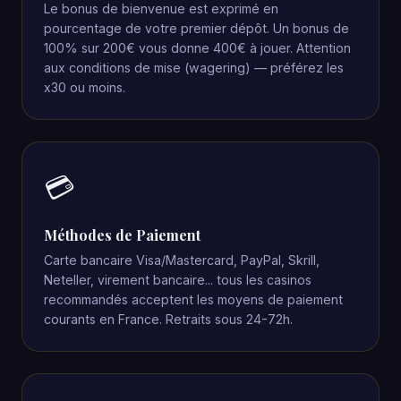
Le bonus de bienvenue est exprimé en
pourcentage de votre premier dépôt. Un bonus de
100% sur 200€ vous donne 400€ à jouer. Attention
aux conditions de mise (wagering) — préférez les
x30 ou moins.
💳
Méthodes de Paiement
Carte bancaire Visa/Mastercard, PayPal, Skrill,
Neteller, virement bancaire... tous les casinos
recommandés acceptent les moyens de paiement
courants en France. Retraits sous 24-72h.