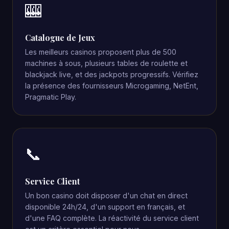
🎰
Catalogue de Jeux
Les meilleurs casinos proposent plus de 500
machines à sous, plusieurs tables de roulette et
blackjack live, et des jackpots progressifs. Vérifiez
la présence des fournisseurs Microgaming, NetEnt,
Pragmatic Play.
📞
Service Client
Un bon casino doit disposer d'un chat en direct
disponible 24h/24, d'un support en français, et
d'une FAQ complète. La réactivité du service client