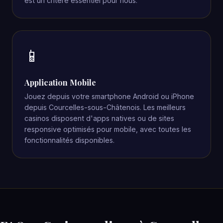
est un critère essentiel pour nous.
📱
Application Mobile
Jouez depuis votre smartphone Android ou iPhone
depuis Courcelles-sous-Châtenois. Les meilleurs
casinos disposent d'apps natives ou de sites
responsive optimisés pour mobile, avec toutes les
fonctionnalités disponibles.