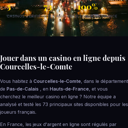
5
73
100%
CASINOS VÉRIFIÉS
SITES ANALYSÉS
LÉGAUX EN FRANCE
Jouer dans un casino en ligne depuis
Courcelles-le-Comte
Vous habitez à
Courcelles-le-Comte
, dans le département
de
Pas-de-Calais
, en
Hauts-de-France
, et vous
cherchez le meilleur casino en ligne ? Notre équipe a
analysé et testé les 73 principaux sites disponibles pour les
joueurs français.
En France, les jeux d'argent en ligne sont régulés par