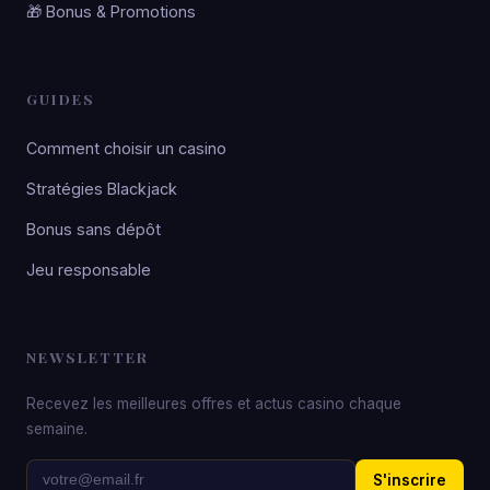
🎁 Bonus & Promotions
GUIDES
Comment choisir un casino
Stratégies Blackjack
Bonus sans dépôt
Jeu responsable
NEWSLETTER
Recevez les meilleures offres et actus casino chaque
semaine.
S'inscrire