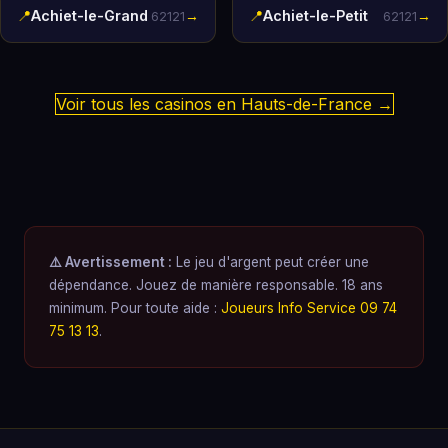
📍
Achiet-le-Grand
→
📍
Achiet-le-Petit
→
62121
62121
Voir tous les casinos en Hauts-de-France →
⚠️ Avertissement :
Le jeu d'argent peut créer une
dépendance. Jouez de manière responsable. 18 ans
minimum. Pour toute aide :
Joueurs Info Service 09 74
75 13 13
.