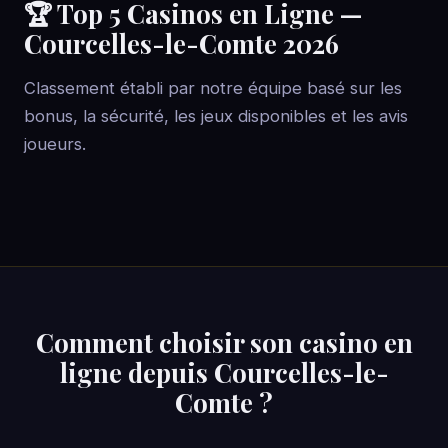
🏆 Top 5 Casinos en Ligne —
Courcelles-le-Comte 2026
Classement établi par notre équipe basé sur les
bonus, la sécurité, les jeux disponibles et les avis
joueurs.
Comment choisir son casino en
ligne depuis Courcelles-le-
Comte ?