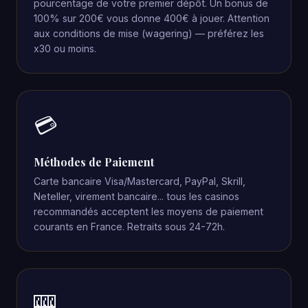
pourcentage de votre premier dépôt. Un bonus de
100% sur 200€ vous donne 400€ à jouer. Attention
aux conditions de mise (wagering) — préférez les
x30 ou moins.
💳
Méthodes de Paiement
Carte bancaire Visa/Mastercard, PayPal, Skrill,
Neteller, virement bancaire... tous les casinos
recommandés acceptent les moyens de paiement
courants en France. Retraits sous 24-72h.
🎰