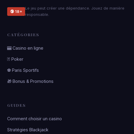
Le jeu peut créer une dépendance. Jouez de manière
🔞 18+
responsable.
CATÉGORIES
🎰 Casino en ligne
🃏 Poker
⚽ Paris Sportifs
🎁 Bonus & Promotions
GUIDES
Comment choisir un casino
Stratégies Blackjack