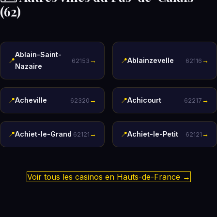
(62)
Ablain-Saint-
📍
→
📍
Ablainzevelle
→
62153
62116
Nazaire
📍
Acheville
→
📍
Achicourt
→
62320
62217
📍
Achiet-le-Grand
→
📍
Achiet-le-Petit
→
62121
62121
Voir tous les casinos en Hauts-de-France →