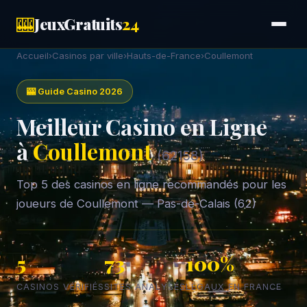
🎰
JeuxGratuits
24
Accueil
›
Casinos par ville
›
Hauts-de-France
›
Coullemont
🎰 Guide Casino 2026
Meilleur Casino en Ligne
à
Coullemont
(62158)
Top 5 des casinos en ligne recommandés pour les
joueurs de Coullemont — Pas-de-Calais (62)
5
73
100%
CASINOS VÉRIFIÉS
SITES ANALYSÉS
LÉGAUX EN FRANCE