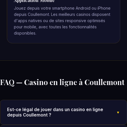
Application Mobile
Jouez depuis votre smartphone Android ou iPhone
depuis Coullemont. Les meilleurs casinos disposent
d'apps natives ou de sites responsive optimisés
pour mobile, avec toutes les fonctionnalités
disponibles.
FAQ — Casino en ligne à Coullemont
Est-ce légal de jouer dans un casino en ligne
▼
depuis Coullemont ?