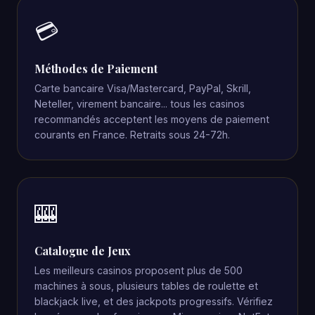
💳
Méthodes de Paiement
Carte bancaire Visa/Mastercard, PayPal, Skrill,
Neteller, virement bancaire... tous les casinos
recommandés acceptent les moyens de paiement
courants en France. Retraits sous 24-72h.
🎰
Catalogue de Jeux
Les meilleurs casinos proposent plus de 500
machines à sous, plusieurs tables de roulette et
blackjack live, et des jackpots progressifs. Vérifiez