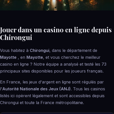
Jouer dans un casino en ligne depuis
Chirongui
Vous habitez à
Chirongui
, dans le département de
Mayotte
, en
Mayotte
, et vous cherchez le meilleur
casino en ligne ? Notre équipe a analysé et testé les 73
principaux sites disponibles pour les joueurs français.
En France, les jeux d'argent en ligne sont régulés par
l'
Autorité Nationale des Jeux (ANJ)
. Tous les casinos
listés ici opèrent légalement et sont accessibles depuis
Chirongui et toute la France métropolitaine.