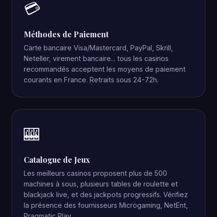
💳
Méthodes de Paiement
Carte bancaire Visa/Mastercard, PayPal, Skrill,
Neteller, virement bancaire... tous les casinos
recommandés acceptent les moyens de paiement
courants en France. Retraits sous 24-72h.
🎰
Catalogue de Jeux
Les meilleurs casinos proposent plus de 500
machines à sous, plusieurs tables de roulette et
blackjack live, et des jackpots progressifs. Vérifiez
la présence des fournisseurs Microgaming, NetEnt,
Pragmatic Play.