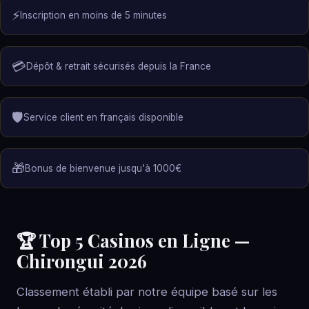
⚡
Inscription en moins de 5 minutes
💳
Dépôt & retrait sécurisés depuis la France
🛡️
Service client en français disponible
🎁
Bonus de bienvenue jusqu'à 1000€
🏆 Top 5 Casinos en Ligne —
Chirongui 2026
Classement établi par notre équipe basé sur les