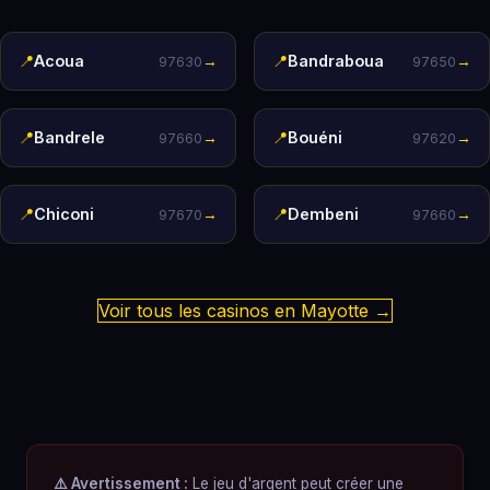
📍
Acoua
→
📍
Bandraboua
→
97630
97650
📍
Bandrele
→
📍
Bouéni
→
97660
97620
📍
Chiconi
→
📍
Dembeni
→
97670
97660
Voir tous les casinos en Mayotte →
⚠️ Avertissement :
Le jeu d'argent peut créer une