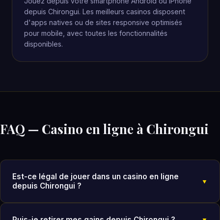
Jouez depuis votre smartphone Android ou iPhone
depuis Chirongui. Les meilleurs casinos disposent
d'apps natives ou de sites responsive optimisés
pour mobile, avec toutes les fonctionnalités
disponibles.
FAQ — Casino en ligne à Chirongui
Est-ce légal de jouer dans un casino en ligne
▼
depuis Chirongui ?
Puis-je retirer mes gains depuis Chirongui ?
▼