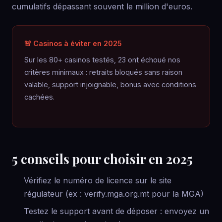
cumulatifs dépassant souvent le million d'euros.
🚨 Casinos à éviter en 2025
Sur les 80+ casinos testés, 23 ont échoué nos
critères minimaux : retraits bloqués sans raison
valable, support injoignable, bonus avec conditions
cachées.
5 conseils pour choisir en 2025
Vérifiez le numéro de licence sur le site
régulateur (ex : verify.mga.org.mt pour la MGA)
Testez le support avant de déposer : envoyez un