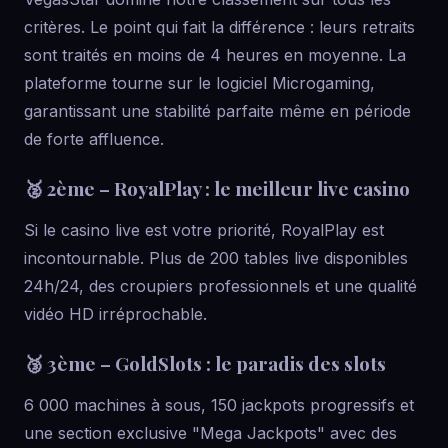
critères. Le point qui fait la différence : leurs retraits
sont traités en moins de 4 heures en moyenne. La
plateforme tourne sur le logiciel Microgaming,
garantissant une stabilité parfaite même en période
de forte affluence.
🥈 2ème – RoyalPlay : le meilleur live casino
Si le casino live est votre priorité, RoyalPlay est
incontournable. Plus de 200 tables live disponibles
24h/24, des croupiers professionnels et une qualité
vidéo HD irréprochable.
🥉 3ème – GoldSlots : le paradis des slots
6 000 machines à sous, 150 jackpots progressifs et
une section exclusive "Mega Jackpots" avec des