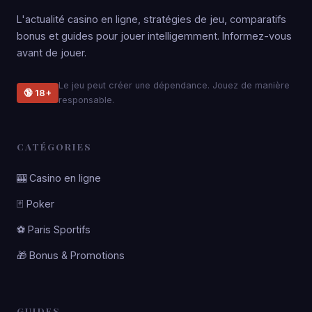
L'actualité casino en ligne, stratégies de jeu, comparatifs
bonus et guides pour jouer intelligemment. Informez-vous
avant de jouer.
Le jeu peut créer une dépendance. Jouez de manière
🔞 18+
responsable.
CATÉGORIES
🎰 Casino en ligne
🃏 Poker
⚽ Paris Sportifs
🎁 Bonus & Promotions
GUIDES