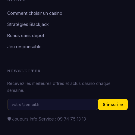
Comment choisir un casino
Stratégies Blackjack
Bonus sans dépôt
Jeu responsable
NEWSLETTER
Recevez les meilleures offres et actus casino chaque
semaine.
S'inscrire
🛡️ Joueurs Info Service : 09 74 75 13 13