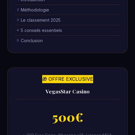
Méthodologie
2
Le classement 2025
3
5 conseils essentiels
4
Conclusion
5
🎁 OFFRE EXCLUSIVE
VegasStar Casino
500€