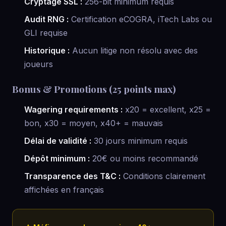
Cryptage SSL :
256-bit minimum requis
Audit RNG :
Certification eCOGRA, iTech Labs ou
GLI requise
Historique :
Aucun litige non résolu avec des
joueurs
Bonus & Promotions (25 points max)
Wagering requirements :
x20 = excellent, x25 =
bon, x30 = moyen, x40+ = mauvais
Délai de validité :
30 jours minimum requis
Dépôt minimum :
20€ ou moins recommandé
Transparence des T&C :
Conditions clairement
affichées en français