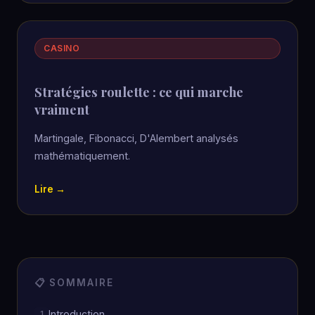
CASINO
Stratégies roulette : ce qui marche
vraiment
Martingale, Fibonacci, D'Alembert analysés
mathématiquement.
Lire →
📋 SOMMAIRE
Introduction
1