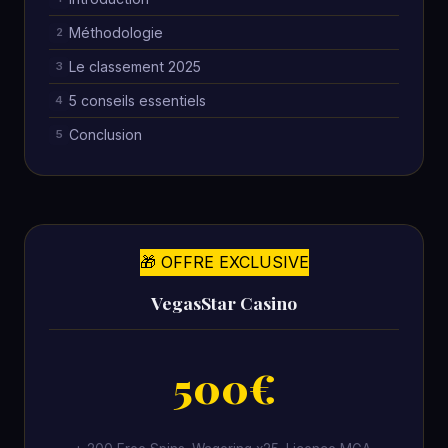
Méthodologie
2
Le classement 2025
3
5 conseils essentiels
4
Conclusion
5
🎁 OFFRE EXCLUSIVE
VegasStar Casino
500€