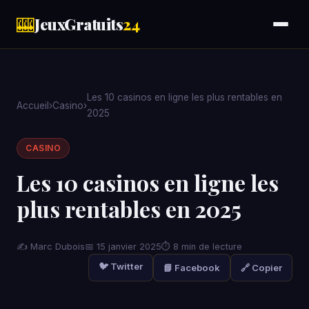
🎰
JeuxGratuits
24
Les 10 casinos en ligne les plus rentables en
Accueil
›
Casino
›
2025
CASINO
Les 10 casinos en ligne les
plus rentables en 2025
✍️ Marc Dubois
📅 15 janvier 2025
⏱ 8 min de lecture
🐦 Twitter
📘 Facebook
🔗 Copier