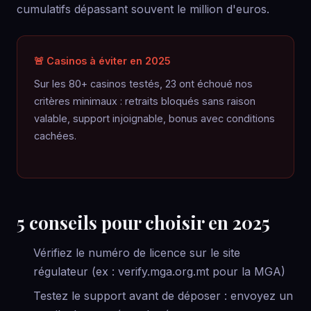
cumulatifs dépassant souvent le million d'euros.
🚨 Casinos à éviter en 2025
Sur les 80+ casinos testés, 23 ont échoué nos
critères minimaux : retraits bloqués sans raison
valable, support injoignable, bonus avec conditions
cachées.
5 conseils pour choisir en 2025
Vérifiez le numéro de licence sur le site
régulateur (ex : verify.mga.org.mt pour la MGA)
Testez le support avant de déposer : envoyez un