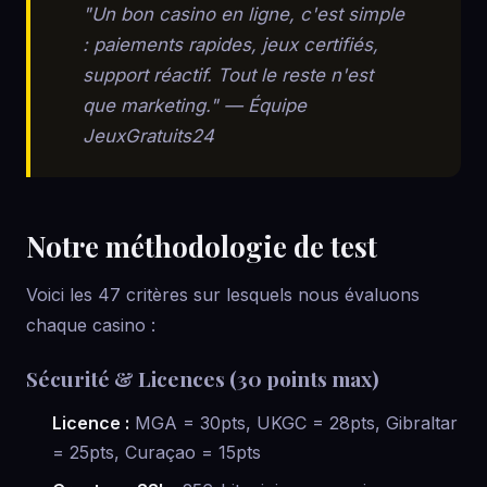
"Un bon casino en ligne, c'est simple
: paiements rapides, jeux certifiés,
support réactif. Tout le reste n'est
que marketing." — Équipe
JeuxGratuits24
Notre méthodologie de test
Voici les 47 critères sur lesquels nous évaluons
chaque casino :
Sécurité & Licences (30 points max)
Licence :
MGA = 30pts, UKGC = 28pts, Gibraltar
= 25pts, Curaçao = 15pts