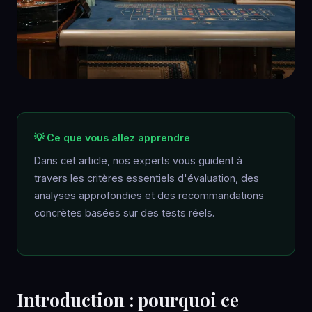
💡 Ce que vous allez apprendre
Dans cet article, nos experts vous guident à
travers les critères essentiels d'évaluation, des
analyses approfondies et des recommandations
concrètes basées sur des tests réels.
Introduction : pourquoi ce