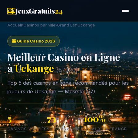
🎰
JeuxGratuits
24
Accueil
›
Casinos par ville
›
Grand Est
›
Uckange
🎰 Guide Casino 2026
Meilleur Casino en Ligne
à
Uckange
(57270)
Top 5 des casinos en ligne recommandés pour les
joueurs de Uckange — Moselle (57)
5
73
100%
CASINOS VÉRIFIÉS
SITES ANALYSÉS
LÉGAUX EN FRANCE