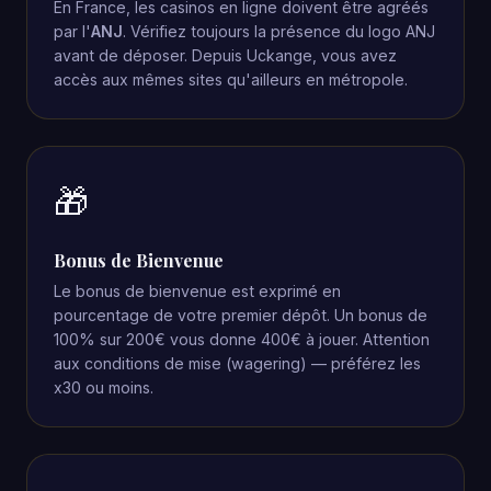
En France, les casinos en ligne doivent être agréés
par l'
ANJ
. Vérifiez toujours la présence du logo ANJ
avant de déposer. Depuis Uckange, vous avez
accès aux mêmes sites qu'ailleurs en métropole.
🎁
Bonus de Bienvenue
Le bonus de bienvenue est exprimé en
pourcentage de votre premier dépôt. Un bonus de
100% sur 200€ vous donne 400€ à jouer. Attention
aux conditions de mise (wagering) — préférez les
x30 ou moins.