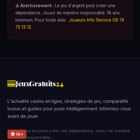
⚠️ Avertissement :
Le jeu d'argent peut créer une
dépendance. Jouez de manière responsable. 18 ans
minimum. Pour toute aide :
Joueurs Info Service 09 74
75 13 13
.
🎰
JeuxGratuits
24
L'actualité casino en ligne, stratégies de jeu, comparatifs
bonus et guides pour jouer intelligemment. Informez-vous
avant de jouer.
Le jeu peut créer une dépendance. Jouez de manière
🔞 18+
responsable.