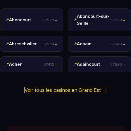
Aboncourt-sur-
📍
Aboncourt
→
📍
→
57920
57590
Seille
📍
Abreschviller
→
📍
Achain
→
57560
57340
📍
Achen
→
📍
Adaincourt
→
57412
57580
Voir tous les casinos en Grand Est →