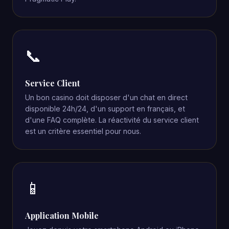
📞
Service Client
Un bon casino doit disposer d'un chat en direct
disponible 24h/24, d'un support en français, et
d'une FAQ complète. La réactivité du service client
est un critère essentiel pour nous.
📱
Application Mobile