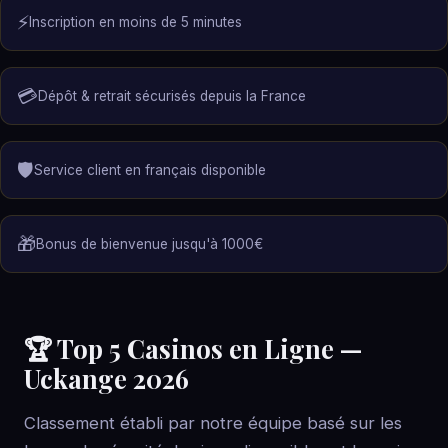
⚡
Inscription en moins de 5 minutes
💳
Dépôt & retrait sécurisés depuis la France
🛡️
Service client en français disponible
🎁
Bonus de bienvenue jusqu'à 1000€
🏆 Top 5 Casinos en Ligne —
Uckange 2026
Classement établi par notre équipe basé sur les