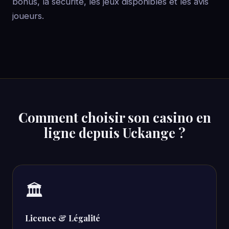
bonus, la sécurité, les jeux disponibles et les avis
joueurs.
Comment choisir son casino en
ligne depuis Uckange ?
🏛️
Licence & Légalité