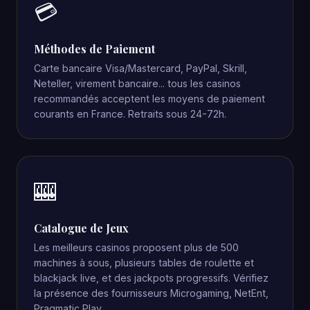
💳
Méthodes de Paiement
Carte bancaire Visa/Mastercard, PayPal, Skrill,
Neteller, virement bancaire... tous les casinos
recommandés acceptent les moyens de paiement
courants en France. Retraits sous 24-72h.
🎰
Catalogue de Jeux
Les meilleurs casinos proposent plus de 500
machines à sous, plusieurs tables de roulette et
blackjack live, et des jackpots progressifs. Vérifiez
la présence des fournisseurs Microgaming, NetEnt,
Pragmatic Play.