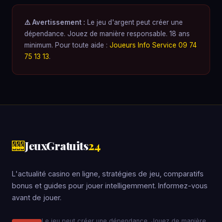
⚠️ Avertissement :
Le jeu d'argent peut créer une
dépendance. Jouez de manière responsable. 18 ans
minimum. Pour toute aide :
Joueurs Info Service 09 74
75 13 13
.
🎰
JeuxGratuits
24
L'actualité casino en ligne, stratégies de jeu, comparatifs
bonus et guides pour jouer intelligemment. Informez-vous
avant de jouer.
Le jeu peut créer une dépendance. Jouez de manière