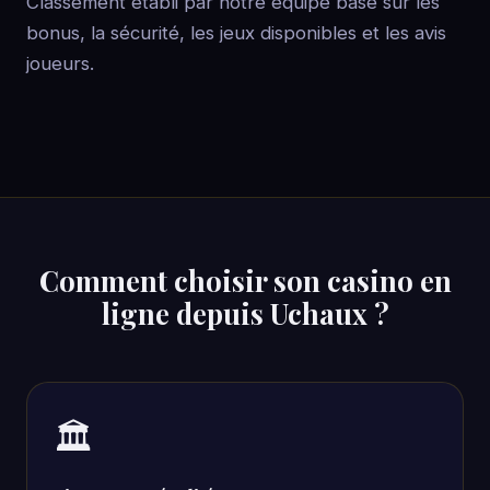
Classement établi par notre équipe basé sur les
bonus, la sécurité, les jeux disponibles et les avis
joueurs.
Comment choisir son casino en
ligne depuis Uchaux ?
🏛️