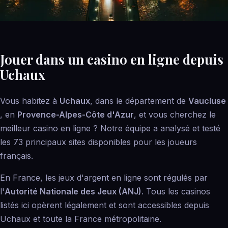
Jouer dans un casino en ligne depuis
Uchaux
Vous habitez à
Uchaux
, dans le département de
Vaucluse
, en
Provence-Alpes-Côte d'Azur
, et vous cherchez le
meilleur casino en ligne ? Notre équipe a analysé et testé
les 73 principaux sites disponibles pour les joueurs
français.
En France, les jeux d'argent en ligne sont régulés par
l'
Autorité Nationale des Jeux (ANJ)
. Tous les casinos
listés ici opèrent légalement et sont accessibles depuis
Uchaux et toute la France métropolitaine.