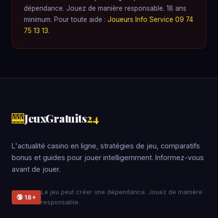
dépendance. Jouez de manière responsable. 18 ans
minimum. Pour toute aide :
Joueurs Info Service 09 74
75 13 13
.
🎰
JeuxGratuits
24
L'actualité casino en ligne, stratégies de jeu, comparatifs
bonus et guides pour jouer intelligemment. Informez-vous
avant de jouer.
Le jeu peut créer une dépendance. Jouez de manière
🔞 18+
responsable.