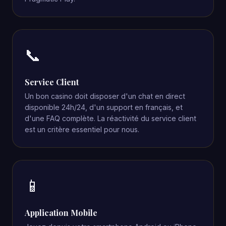
📞
Service Client
Un bon casino doit disposer d'un chat en direct
disponible 24h/24, d'un support en français, et
d'une FAQ complète. La réactivité du service client
est un critère essentiel pour nous.
📱
Application Mobile