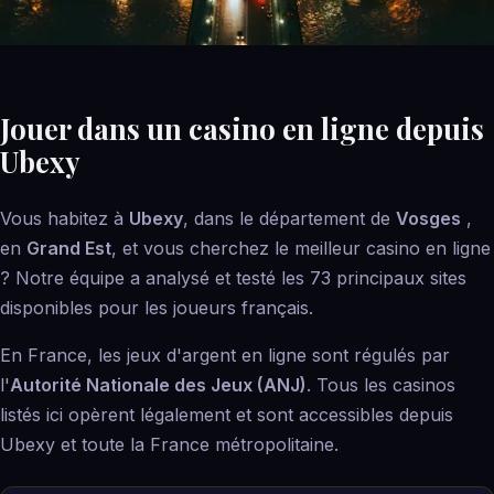
Jouer dans un casino en ligne depuis
Ubexy
Vous habitez à
Ubexy
, dans le département de
Vosges
,
en
Grand Est
, et vous cherchez le meilleur casino en ligne
? Notre équipe a analysé et testé les 73 principaux sites
disponibles pour les joueurs français.
En France, les jeux d'argent en ligne sont régulés par
l'
Autorité Nationale des Jeux (ANJ)
. Tous les casinos
listés ici opèrent légalement et sont accessibles depuis
Ubexy et toute la France métropolitaine.