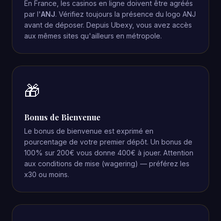
En France, les casinos en ligne doivent être agréés
par l'
ANJ
. Vérifiez toujours la présence du logo ANJ
avant de déposer. Depuis Ubexy, vous avez accès
aux mêmes sites qu'ailleurs en métropole.
🎁
Bonus de Bienvenue
Le bonus de bienvenue est exprimé en
pourcentage de votre premier dépôt. Un bonus de
100% sur 200€ vous donne 400€ à jouer. Attention
aux conditions de mise (wagering) — préférez les
x30 ou moins.