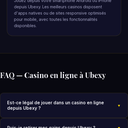
Jouez depuis votre smartphone Android ou iPhone
depuis Ubexy. Les meilleurs casinos disposent
d'apps natives ou de sites responsive optimisés
pour mobile, avec toutes les fonctionnalités
disponibles.
FAQ — Casino en ligne à Ubexy
Est-ce légal de jouer dans un casino en ligne
▼
depuis Ubexy ?
Puis-je retirer mes gains depuis Ubexy ?
▼