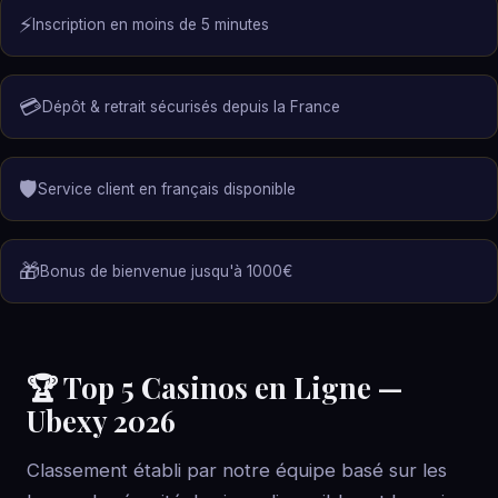
⚡
Inscription en moins de 5 minutes
💳
Dépôt & retrait sécurisés depuis la France
🛡️
Service client en français disponible
🎁
Bonus de bienvenue jusqu'à 1000€
🏆 Top 5 Casinos en Ligne —
Ubexy 2026
Classement établi par notre équipe basé sur les