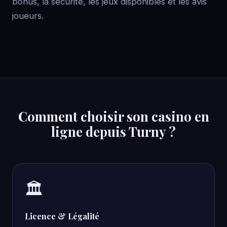
bonus, la sécurité, les jeux disponibles et les avis
joueurs.
Comment choisir son casino en
ligne depuis Turny ?
🏛️
Licence & Légalité