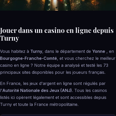
Jouer dans un casino en ligne depuis
Turny
Vous habitez à
Turny
, dans le département de
Yonne
, en
Bourgogne-Franche-Comté
, et vous cherchez le meilleur
casino en ligne ? Notre équipe a analysé et testé les 73
principaux sites disponibles pour les joueurs français.
En France, les jeux d'argent en ligne sont régulés par
l'
Autorité Nationale des Jeux (ANJ)
. Tous les casinos
listés ici opèrent légalement et sont accessibles depuis
Turny et toute la France métropolitaine.