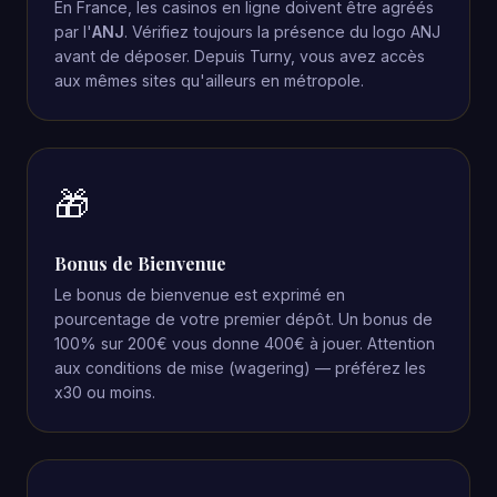
En France, les casinos en ligne doivent être agréés
par l'
ANJ
. Vérifiez toujours la présence du logo ANJ
avant de déposer. Depuis Turny, vous avez accès
aux mêmes sites qu'ailleurs en métropole.
🎁
Bonus de Bienvenue
Le bonus de bienvenue est exprimé en
pourcentage de votre premier dépôt. Un bonus de
100% sur 200€ vous donne 400€ à jouer. Attention
aux conditions de mise (wagering) — préférez les
x30 ou moins.