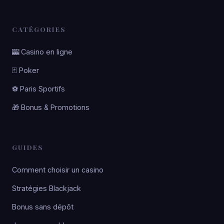
CATÉGORIES
🎰 Casino en ligne
🃏 Poker
⚽ Paris Sportifs
🎁 Bonus & Promotions
GUIDES
Comment choisir un casino
Stratégies Blackjack
Bonus sans dépôt