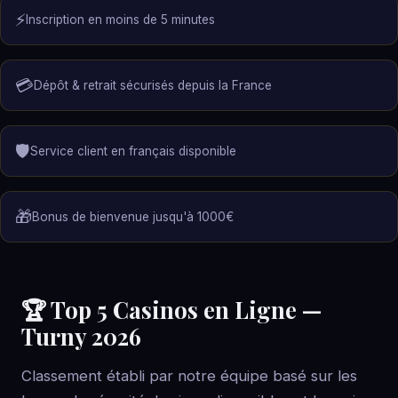
⚡
Inscription en moins de 5 minutes
💳
Dépôt & retrait sécurisés depuis la France
🛡️
Service client en français disponible
🎁
Bonus de bienvenue jusqu'à 1000€
🏆 Top 5 Casinos en Ligne —
Turny 2026
Classement établi par notre équipe basé sur les