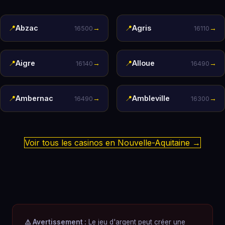
📍
Abzac
→
📍
Agris
→
16500
16110
📍
Aigre
→
📍
Alloue
→
16140
16490
📍
Ambernac
→
📍
Ambleville
→
16490
16300
Voir tous les casinos en Nouvelle-Aquitaine →
⚠️ Avertissement :
Le jeu d'argent peut créer une