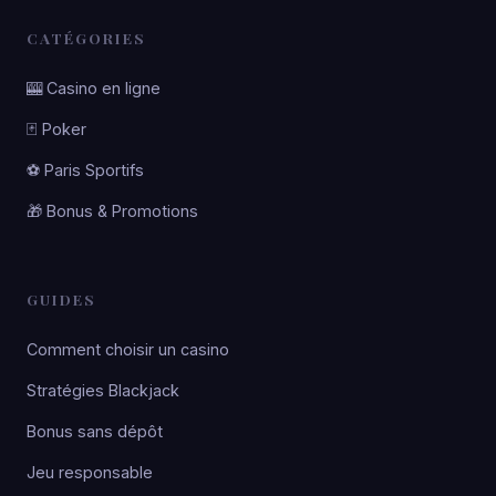
CATÉGORIES
🎰 Casino en ligne
🃏 Poker
⚽ Paris Sportifs
🎁 Bonus & Promotions
GUIDES
Comment choisir un casino
Stratégies Blackjack
Bonus sans dépôt
Jeu responsable