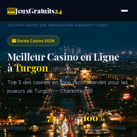
🎰
JeuxGratuits
24
Accueil
›
Casinos par ville
›
Nouvelle-Aquitaine
›
Turgon
🎰 Guide Casino 2026
Meilleur Casino en Ligne
à
Turgon
(16350)
Top 5 des casinos en ligne recommandés pour les
joueurs de Turgon — Charente (16)
5
73
100%
CASINOS VÉRIFIÉS
SITES ANALYSÉS
LÉGAUX EN FRANCE