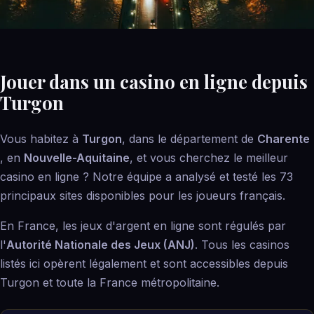
Jouer dans un casino en ligne depuis
Turgon
Vous habitez à
Turgon
, dans le département de
Charente
, en
Nouvelle-Aquitaine
, et vous cherchez le meilleur
casino en ligne ? Notre équipe a analysé et testé les 73
principaux sites disponibles pour les joueurs français.
En France, les jeux d'argent en ligne sont régulés par
l'
Autorité Nationale des Jeux (ANJ)
. Tous les casinos
listés ici opèrent légalement et sont accessibles depuis
Turgon et toute la France métropolitaine.