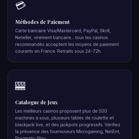
💳
Méthodes de Paiement
Carte bancaire Visa/Mastercard, PayPal, Skrill,
Neteller, virement bancaire... tous les casinos
recommandés acceptent les moyens de paiement
courants en France. Retraits sous 24-72h.
🎰
Catalogue de Jeux
Les meilleurs casinos proposent plus de 500
machines à sous, plusieurs tables de roulette et
blackjack live, et des jackpots progressifs. Vérifiez
la présence des fournisseurs Microgaming, NetEnt,
Pragmatic Play.