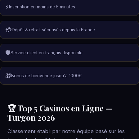
⚡
Inscription en moins de 5 minutes
💳
Dépôt & retrait sécurisés depuis la France
🛡️
Service client en français disponible
🎁
Bonus de bienvenue jusqu'à 1000€
🏆 Top 5 Casinos en Ligne —
Turgon 2026
Classement établi par notre équipe basé sur les