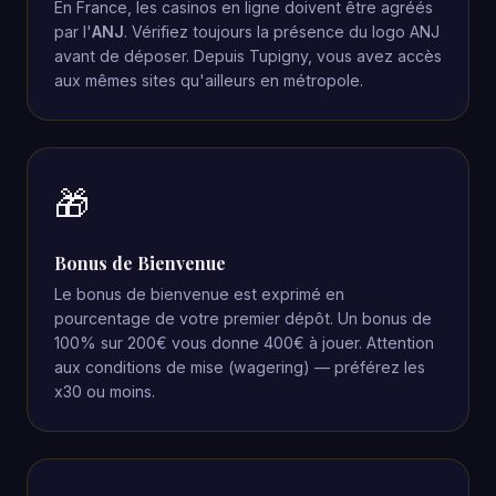
En France, les casinos en ligne doivent être agréés
par l'
ANJ
. Vérifiez toujours la présence du logo ANJ
avant de déposer. Depuis Tupigny, vous avez accès
aux mêmes sites qu'ailleurs en métropole.
🎁
Bonus de Bienvenue
Le bonus de bienvenue est exprimé en
pourcentage de votre premier dépôt. Un bonus de
100% sur 200€ vous donne 400€ à jouer. Attention
aux conditions de mise (wagering) — préférez les
x30 ou moins.