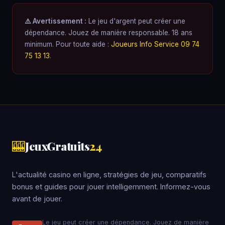
⚠️ Avertissement :
Le jeu d'argent peut créer une
dépendance. Jouez de manière responsable. 18 ans
minimum. Pour toute aide :
Joueurs Info Service 09 74
75 13 13
.
🎰
JeuxGratuits
24
L'actualité casino en ligne, stratégies de jeu, comparatifs
bonus et guides pour jouer intelligemment. Informez-vous
avant de jouer.
Le jeu peut créer une dépendance. Jouez de manière