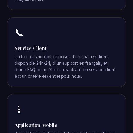
📞
Service Client
Un bon casino doit disposer d'un chat en direct
disponible 24h/24, d'un support en français, et
d'une FAQ complète. La réactivité du service client
est un critère essentiel pour nous.
📱
Application Mobile