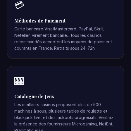
💳
Méthodes de Paiement
Carte bancaire Visa/Mastercard, PayPal, Skrill,
Neteller, virement bancaire... tous les casinos
recommandés acceptent les moyens de paiement
courants en France. Retraits sous 24-72h.
🎰
Catalogue de Jeux
Les meilleurs casinos proposent plus de 500
machines à sous, plusieurs tables de roulette et
blackjack live, et des jackpots progressifs. Vérifiez
la présence des fournisseurs Microgaming, NetEnt,
Pragmatic Play.