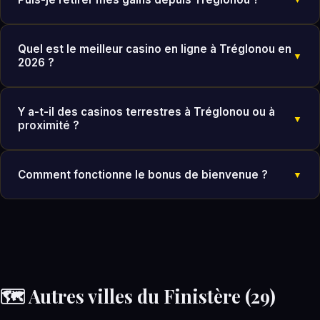
Quel est le meilleur casino en ligne à Tréglonou en
▼
2026 ?
Y a-t-il des casinos terrestres à Tréglonou ou à
▼
proximité ?
Comment fonctionne le bonus de bienvenue ?
▼
🗺️ Autres villes du Finistère (29)