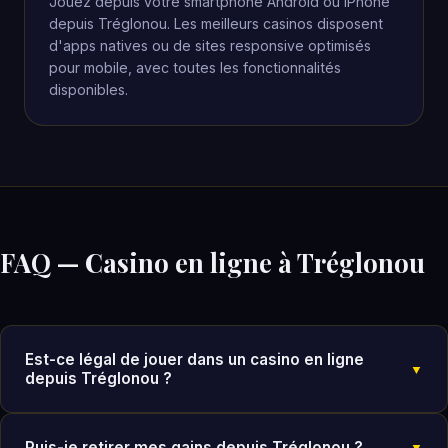
Jouez depuis votre smartphone Android ou iPhone
depuis Tréglonou. Les meilleurs casinos disposent
d'apps natives ou de sites responsive optimisés
pour mobile, avec toutes les fonctionnalités
disponibles.
FAQ — Casino en ligne à Tréglonou
Est-ce légal de jouer dans un casino en ligne
▼
depuis Tréglonou ?
Puis-je retirer mes gains depuis Tréglonou ?
▼