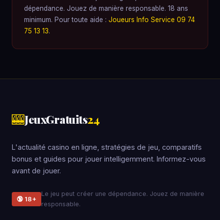
dépendance. Jouez de manière responsable. 18 ans
minimum. Pour toute aide :
Joueurs Info Service 09 74
75 13 13
.
🎰
JeuxGratuits
24
L'actualité casino en ligne, stratégies de jeu, comparatifs
bonus et guides pour jouer intelligemment. Informez-vous
avant de jouer.
Le jeu peut créer une dépendance. Jouez de manière
🔞 18+
responsable.