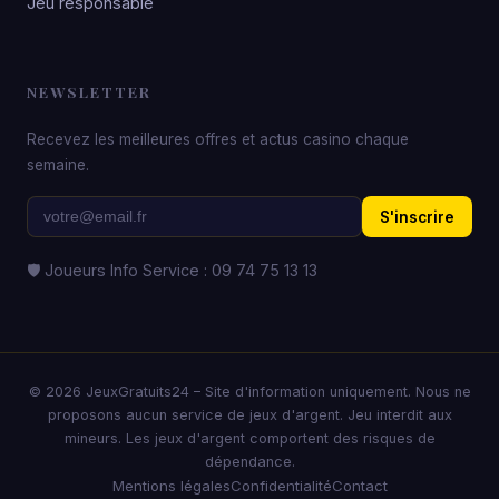
Jeu responsable
NEWSLETTER
Recevez les meilleures offres et actus casino chaque
semaine.
S'inscrire
🛡️ Joueurs Info Service : 09 74 75 13 13
© 2026 JeuxGratuits24 – Site d'information uniquement. Nous ne
proposons aucun service de jeux d'argent. Jeu interdit aux
mineurs. Les jeux d'argent comportent des risques de
dépendance.
Mentions légales
Confidentialité
Contact