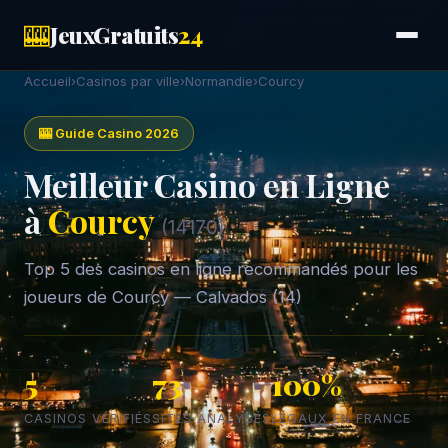
🎰
JeuxGratuits
24
Accueil
›
Casinos par ville
›
Normandie
›
Courcy
🎰 Guide Casino 2026
Meilleur Casino en Ligne
à
Courcy
(14170)
Top 5 des casinos en ligne recommandés pour les
joueurs de Courcy — Calvados (14)
5
73
100%
CASINOS VÉRIFIÉS
SITES ANALYSÉS
LÉGAUX EN FRANCE