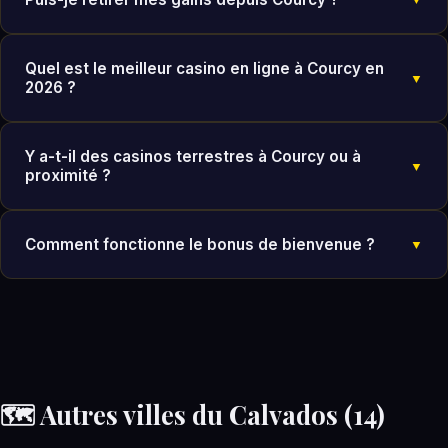
Quel est le meilleur casino en ligne à Courcy en
▼
2026 ?
Y a-t-il des casinos terrestres à Courcy ou à
▼
proximité ?
Comment fonctionne le bonus de bienvenue ?
▼
🗺️ Autres villes du Calvados (14)