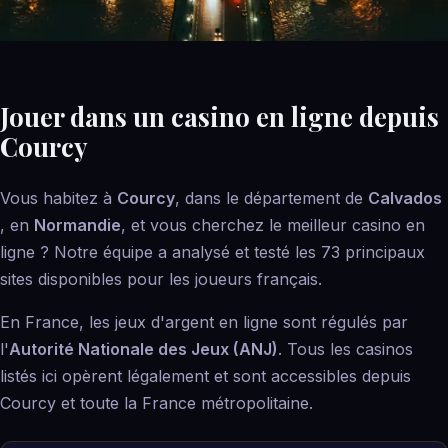
Jouer dans un casino en ligne depuis
Courcy
Vous habitez à
Courcy
, dans le département de
Calvados
, en
Normandie
, et vous cherchez le meilleur casino en
ligne ? Notre équipe a analysé et testé les 73 principaux
sites disponibles pour les joueurs français.
En France, les jeux d'argent en ligne sont régulés par
l'
Autorité Nationale des Jeux (ANJ)
. Tous les casinos
listés ici opèrent légalement et sont accessibles depuis
Courcy et toute la France métropolitaine.