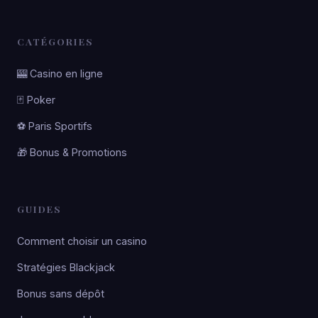
CATÉGORIES
🎰 Casino en ligne
🃏 Poker
⚽ Paris Sportifs
🎁 Bonus & Promotions
GUIDES
Comment choisir un casino
Stratégies Blackjack
Bonus sans dépôt