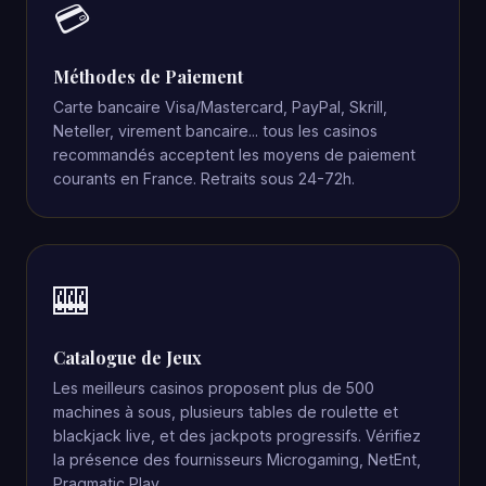
💳
Méthodes de Paiement
Carte bancaire Visa/Mastercard, PayPal, Skrill,
Neteller, virement bancaire... tous les casinos
recommandés acceptent les moyens de paiement
courants en France. Retraits sous 24-72h.
🎰
Catalogue de Jeux
Les meilleurs casinos proposent plus de 500
machines à sous, plusieurs tables de roulette et
blackjack live, et des jackpots progressifs. Vérifiez
la présence des fournisseurs Microgaming, NetEnt,
Pragmatic Play.