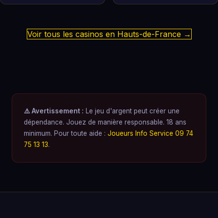
Voir tous les casinos en Hauts-de-France →
⚠️ Avertissement :
Le jeu d'argent peut créer une
dépendance. Jouez de manière responsable. 18 ans
minimum. Pour toute aide :
Joueurs Info Service 09 74
75 13 13
.