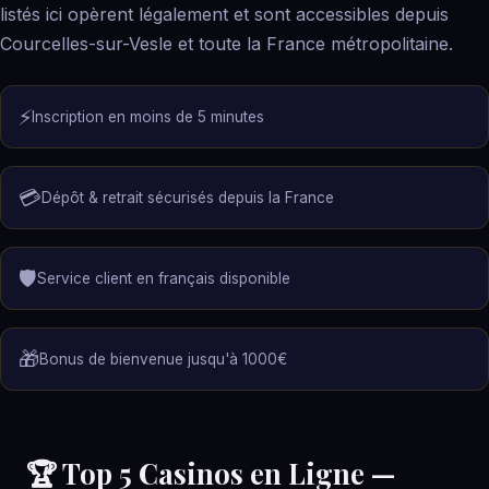
listés ici opèrent légalement et sont accessibles depuis
Courcelles-sur-Vesle et toute la France métropolitaine.
⚡
Inscription en moins de 5 minutes
💳
Dépôt & retrait sécurisés depuis la France
🛡️
Service client en français disponible
🎁
Bonus de bienvenue jusqu'à 1000€
🏆 Top 5 Casinos en Ligne —