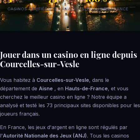
CASINOS VÉRIFIÉS
SITES ANALYSÉS
LÉGAUX EN FRANCE
Jouer dans un casino en ligne depuis
Courcelles-sur-Vesle
Vous habitez à
Courcelles-sur-Vesle
, dans le
département de
Aisne
, en
Hauts-de-France
, et vous
cherchez le meilleur casino en ligne ? Notre équipe a
analysé et testé les 73 principaux sites disponibles pour les
joueurs français.
En France, les jeux d'argent en ligne sont régulés par
l'
Autorité Nationale des Jeux (ANJ)
. Tous les casinos