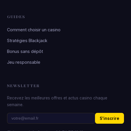
GUIDES
Comment choisir un casino
Stratégies Blackjack
Bonus sans dépôt
Jeu responsable
NEWSLETTER
Recevez les meilleures offres et actus casino chaque
semaine.
S'inscrire