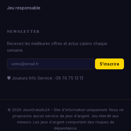
Jeu responsable
NEWSLETTER
Recevez les meilleures offres et actus casino chaque
semaine.
S'inscrire
🛡️ Joueurs Info Service : 09 74 75 13 13
© 2026 JeuxGratuits24 – Site d'information uniquement. Nous ne
proposons aucun service de jeux d'argent. Jeu interdit aux
mineurs. Les jeux d'argent comportent des risques de
dépendance.