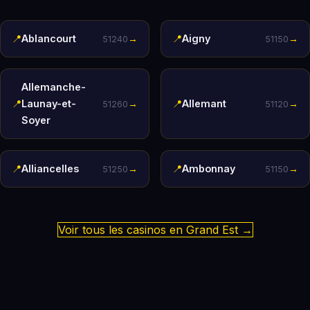
📍
Ablancourt
→
📍
Aigny
→
51240
51150
Allemanche-
📍
Launay-et-
→
📍
Allemant
→
51260
51120
Soyer
📍
Alliancelles
→
📍
Ambonnay
→
51250
51150
Voir tous les casinos en Grand Est →