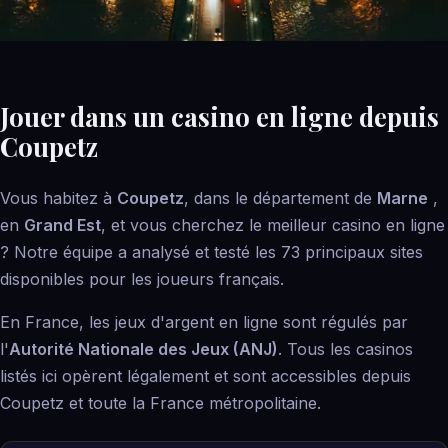
Jouer dans un casino en ligne depuis
Coupetz
Vous habitez à
Coupetz
, dans le département de
Marne
,
en
Grand Est
, et vous cherchez le meilleur casino en ligne
? Notre équipe a analysé et testé les 73 principaux sites
disponibles pour les joueurs français.
En France, les jeux d'argent en ligne sont régulés par
l'
Autorité Nationale des Jeux (ANJ)
. Tous les casinos
listés ici opèrent légalement et sont accessibles depuis
Coupetz et toute la France métropolitaine.